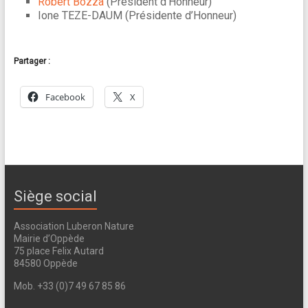
Robert Bozza
(Président d’Honneur)
Ione TEZE-DAUM (Présidente d’Honneur)
Partager :
Facebook
X
Siège social
Association Luberon Nature
Mairie d’Oppède
75 place Felix Autard
84580 Oppède
Mob. +33 (0)7 49 67 85 86