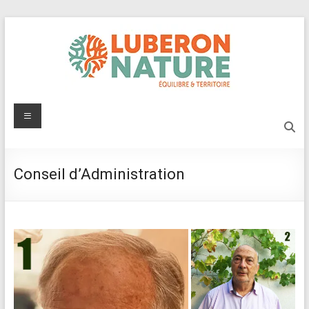
Aller
au
contenu
Luberon
Menu
Nature
Protégeons
Conseil d’Administration
l'environnement
du
Luberon