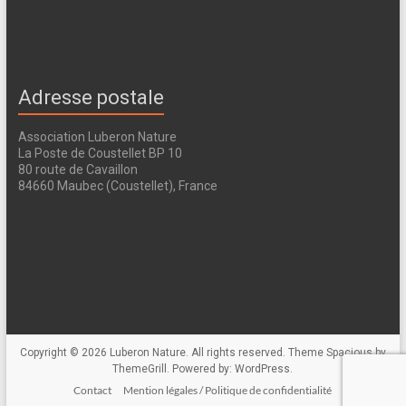
Adresse postale
Association Luberon Nature
La Poste de Coustellet BP 10
80 route de Cavaillon
84660 Maubec (Coustellet), France
Copyright © 2026
Luberon Nature
. All rights reserved. Theme
Spacious
by
ThemeGrill. Powered by:
WordPress
.
Contact
Mention légales / Politique de confidentialité