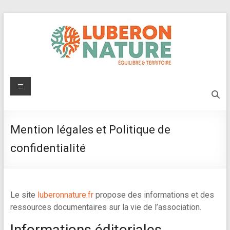
Aller
au
contenu
Luberon
Menu
Nature
Protégeons
Mention légales et Politique de
l'environnement
confidentialité
du
Luberon
Le site
luberonnature.fr
propose des informations et des
ressources documentaires sur la vie de l’association.
Informations éditoriales