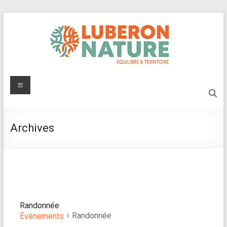
Aller
au
contenu
Luberon
Menu
Nature
Protégeons
Archives
l'environnement
du
Luberon
Randonnée
Randonnée
Évènements