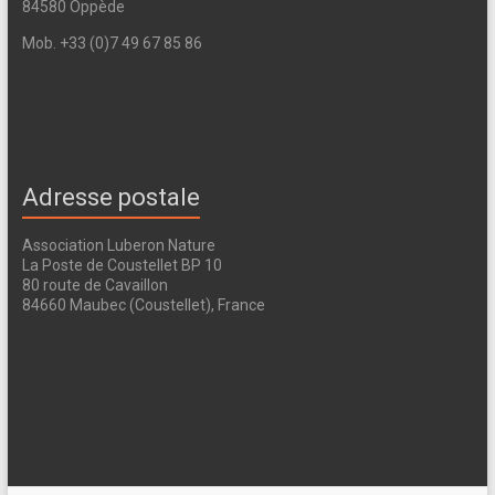
84580 Oppède
Mob. +33 (0)7 49 67 85 86
Adresse postale
Association Luberon Nature
La Poste de Coustellet BP 10
80 route de Cavaillon
84660 Maubec (Coustellet), France