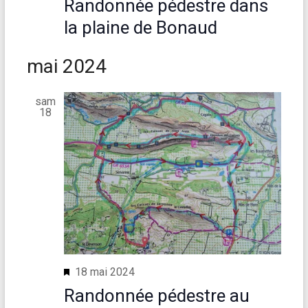
Randonnée pédestre dans
s
c
e
e
la plaine de Bonaud
o
n
s
a
n
É
mai 2024
v
a
s
v
n
sam
è
u
t
18
n
l
e
t
m
a
e
t
n
i
t
o
n
M
18 mai 2024
i
s
Randonnée pédestre au
s