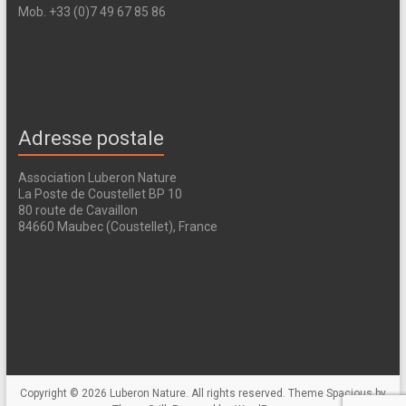
Mob. +33 (0)7 49 67 85 86
Adresse postale
Association Luberon Nature
La Poste de Coustellet BP 10
80 route de Cavaillon
84660 Maubec (Coustellet), France
Copyright © 2026
Luberon Nature
. All rights reserved. Theme
Spacious
by