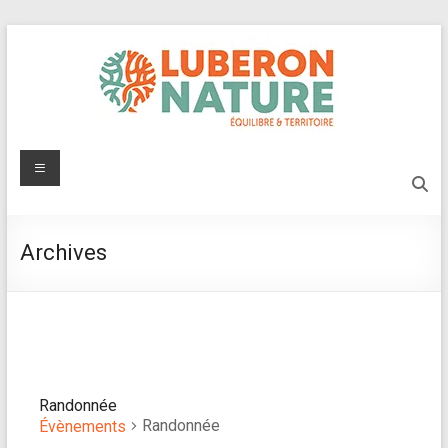
Aller
au
contenu
Luberon
Menu
Nature
Protégeons
Archives
l'environnement
du
Luberon
Randonnée
Randonnée
Évènements