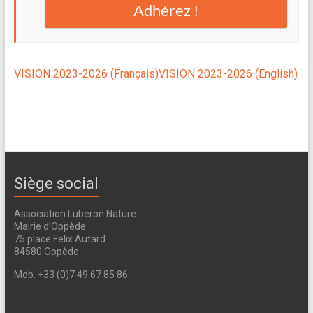
Adhérez !
VISION 2023-2026 (Français)
VISION 2023-2026 (English)
Siège social
Association Luberon Nature
Mairie d’Oppède
75 place Felix Autard
84580 Oppède
Mob. +33 (0)7 49 67 85 86