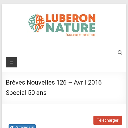
Aller
au
contenu
Luberon
Nature
Menu
Protégeons
l'environnement
Brèves Nouvelles 126 – Avril 2016
du
Luberon
Special 50 ans
Télécharger
Partager sur