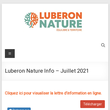
Aller
au
contenu
Luberon
Nature
Menu
Protégeons
l'environnement
Luberon Nature Info – Juillet 2021
du
Luberon
Cliquez ici pour visualiser la lettre d’information en ligne.
Télécharger