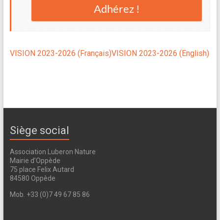
Adhérez !
VISION 2023-2026 (Français)
VISION 2023-2026 (English)
Siège social
Association Luberon Nature
Mairie d’Oppède
75 place Felix Autard
84580 Oppède
Mob. +33 (0)7 49 67 85 86