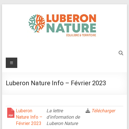
Aller
au
contenu
Luberon
Nature
Menu
Protégeons
l'environnement
Luberon Nature Info – Février 2023
du
Luberon
Luberon
La lettre
Télécharger
Nature Info –
d'information de
Février 2023
Luberon Nature