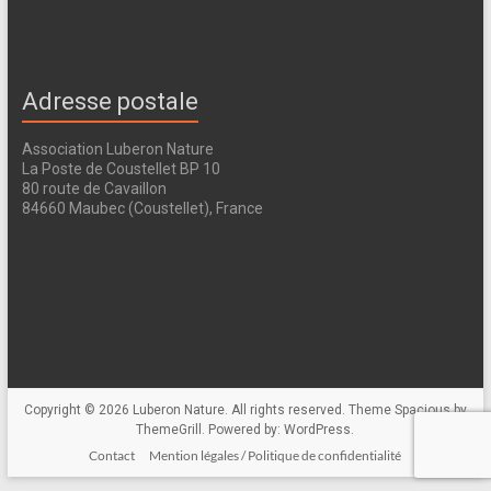
Adresse postale
Association Luberon Nature
La Poste de Coustellet BP 10
80 route de Cavaillon
84660 Maubec (Coustellet), France
Copyright © 2026
Luberon Nature
. All rights reserved. Theme
Spacious
by
ThemeGrill. Powered by:
WordPress
.
Contact
Mention légales / Politique de confidentialité