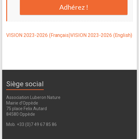
Adhérez !
VISION 2023-2026 (Français)
VISION 2023-2026 (English)
Siège social
Association Luberon Nature
Mairie d’Oppède
75 place Felix Autard
84580 Oppède
Mob. +33 (0)7 49 67 85 86