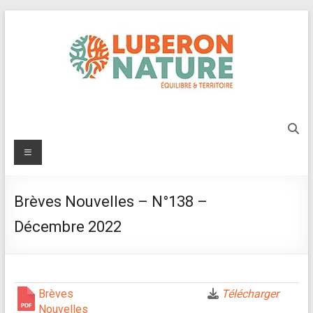
Aller
au
contenu
Luberon
Nature
Menu
Protégeons
l'environnement
Brèves Nouvelles – N°138 –
du
Luberon
Décembre 2022
Brèves
Télécharger
Nouvelles